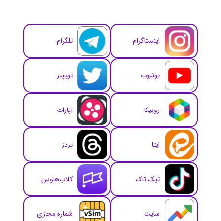
اینستاگرام
تلگرام
یوتیوب
توییتر
روبیکا
آپارات
ایتا
تردز
تیک تاک
کلاب‌هاوس
سایت
شماره مجازی