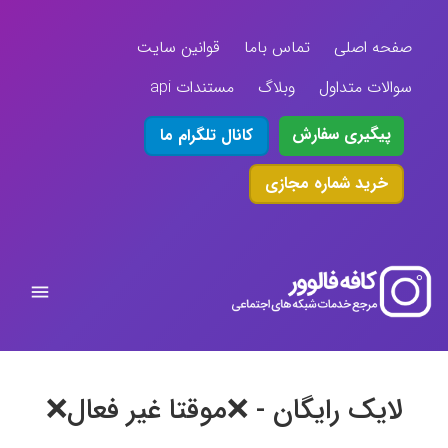
صفحه اصلی
تماس باما
قوانین سایت
سوالات متداول
وبلاگ
مستندات api
پیگیری سفارش
کانال تلگرام ما
خرید شماره مجازی
لایک رایگان - ❌موقتا غیر فعال❌