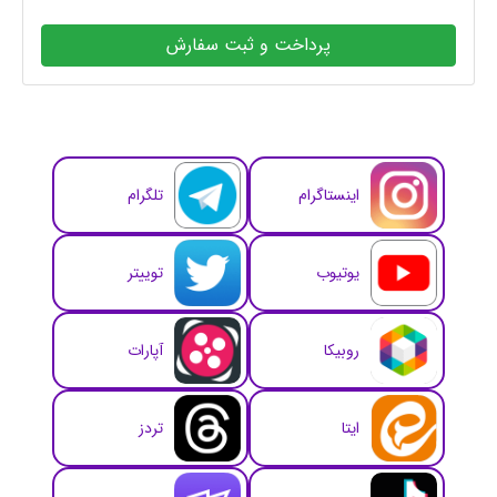
پرداخت و ثبت سفارش
اینستاگرام
تلگرام
یوتیوب
توییتر
روبیکا
آپارات
ایتا
تردز