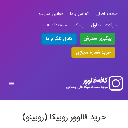
صفحه اصلی
تماس باما
قوانین سایت
سوالات متداول
وبلاگ
مستندات api
پیگیری سفارش
کانال تلگرام ما
خرید شماره مجازی
خرید فالوور روبیکا (روبینو)