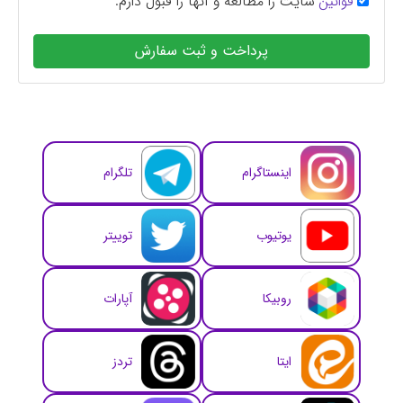
قوانین
سایت را مطالعه و آنها را قبول دارم.
پرداخت و ثبت سفارش
اینستاگرام
تلگرام
یوتیوب
توییتر
روبیکا
آپارات
ایتا
تردز