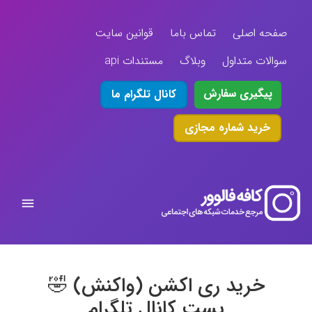
صفحه اصلی
تماس باما
قوانین سایت
سوالات متداول
وبلاگ
مستندات api
پیگیری سفارش
کانال تلگرام ما
خرید شماره مجازی
خرید ری اکشن (واکنش) 🤣
پست کانال تلگرام