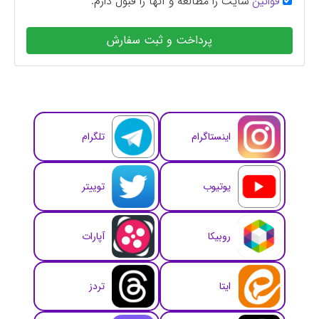
قوانین
سایت را مطالعه و آنها را قبول دارم.
پرداخت و ثبت سفارش
اینستاگرام
تلگرام
یوتیوب
توییتر
روبیکا
آپارات
ایتا
تردز