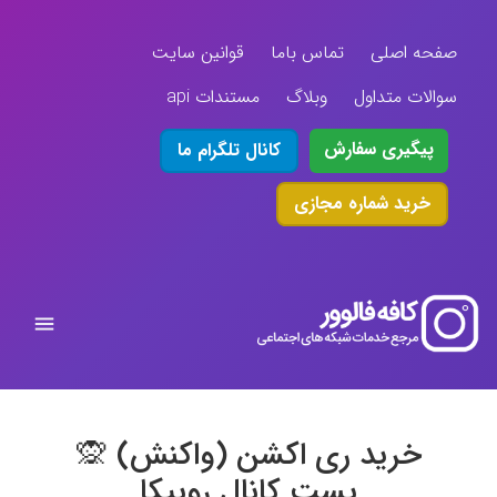
صفحه اصلی
تماس باما
قوانین سایت
سوالات متداول
وبلاگ
مستندات api
پیگیری سفارش
کانال تلگرام ما
خرید شماره مجازی
خرید ری اکشن (واکنش) 🙊
پست کانال روبیکا