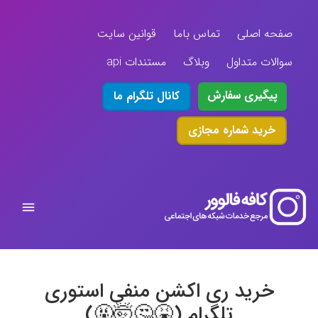
صفحه اصلی
تماس باما
قوانین سایت
سوالات متداول
وبلاگ
مستندات api
پیگیری سفارش
کانال تلگرام ما
خرید شماره مجازی
خرید ری اکشن منفی استوری
تلگرام (🤮🤔🤯🤬)