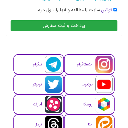
قوانین
سایت را مطالعه و آنها را قبول دارم.
پرداخت و ثبت سفارش
اینستاگرام
تلگرام
یوتیوب
توییتر
روبیکا
آپارات
ایتا
تردز