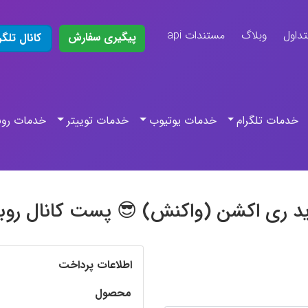
تداول
وبلاگ
مستندات api
پیگیری سفارش
کانال تلگر
خدمات تلگرام
خدمات یوتیوب
خدمات توییتر
خدمات روب
د ری اکشن (واکنش) 😎 پست کانال روبی
اطلاعات پرداخت
محصول