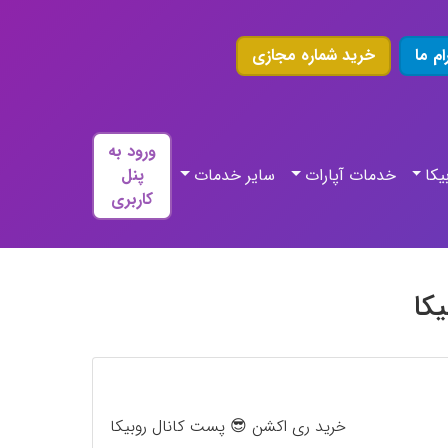
ام ما
خرید شماره مجازی
ورود به
یکا
خدمات آپارات
سایر خدمات
پنل
کاربری
کا
خرید ری اکشن 😎 پست کانال روبیکا