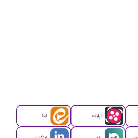
آپارات
ایتا
زی
بله
لینکدین