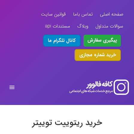
صفحه اصلی
تماس باما
قوانین سایت
سوالات متداول
وبلاگ
مستندات api
پیگیری سفارش
کانال تلگرام ما
خرید شماره مجازی
خرید ریتوییت توییتر