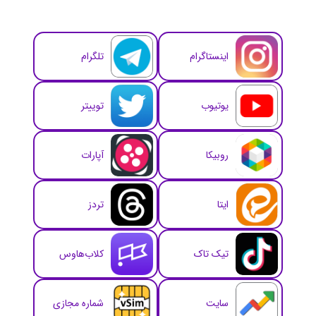
اینستاگرام
تلگرام
یوتیوب
توییتر
روبیکا
آپارات
ایتا
تردز
تیک تاک
کلاب‌هاوس
سایت
شماره مجازی