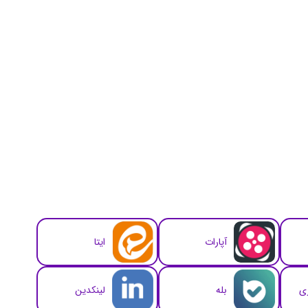
آپارات
ایتا
زی
بله
لینکدین