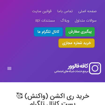
صفحه اصلی
تماس باما
قوانین سایت
سوالات متداول
وبلاگ
مستندات api
پیگیری سفارش
کانال تلگرام ما
خرید شماره مجازی
خرید ری اکشن (واکنش) 🥰
پست کانال تلگرام