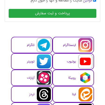
قوانین
سایت را مطالعه و آنها را قبول دارم.
پرداخت و ثبت سفارش
اینستاگرام
تلگرام
یوتیوب
توییتر
روبیکا
آپارات
ایتا
تردز