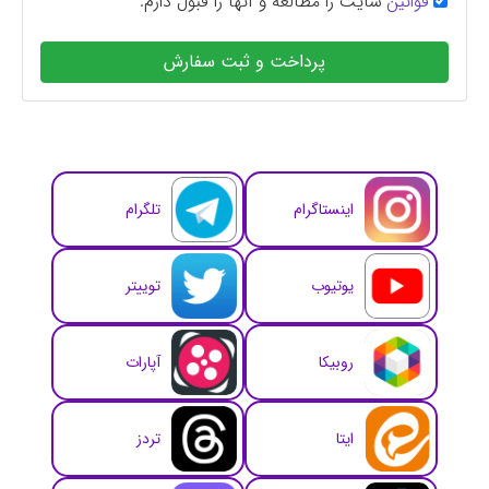
قوانین
سایت را مطالعه و آنها را قبول دارم.
پرداخت و ثبت سفارش
اینستاگرام
تلگرام
یوتیوب
توییتر
روبیکا
آپارات
ایتا
تردز