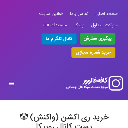
صفحه اصلی
تماس باما
قوانین سایت
سوالات متداول
وبلاگ
مستندات api
پیگیری سفارش
کانال تلگرام ما
خرید شماره مجازی
خرید ری اکشن (واکنش) 🤡
پست کانال روبیکا