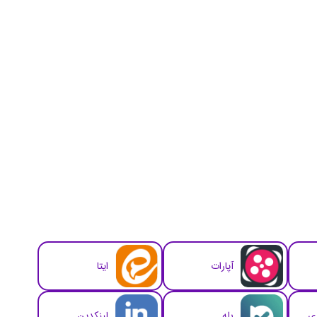
آپارات
ایتا
زی
بله
لینکدین