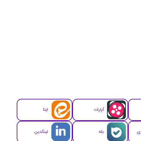
آپارات
ایتا
زی
بله
لینکدین