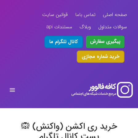
صفحه اصلی
تماس باما
قوانین سایت
سوالات متداول
وبلاگ
مستندات api
پیگیری سفارش
کانال تلگرام ما
خرید شماره مجازی
خرید ری اکشن (واکنش) 🙉
پست کانال تلگرام