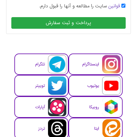
قوانین
سایت را مطالعه و آنها را قبول دارم.
پرداخت و ثبت سفارش
اینستاگرام
تلگرام
یوتیوب
توییتر
روبیکا
آپارات
ایتا
تردز