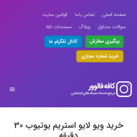
صفحه اصلی
تماس باما
قوانین سایت
سوالات متداول
وبلاگ
مستندات api
پیگیری سفارش
کانال تلگرام ما
خرید شماره مجازی
خرید ویو لایو استریم یوتیوب 30
دقیقه