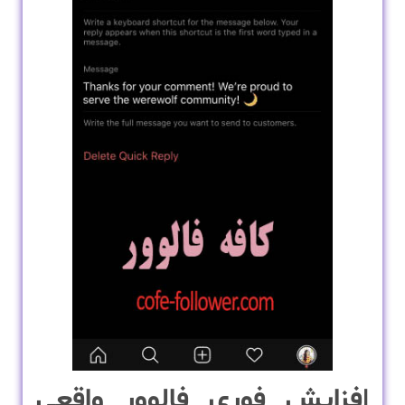
ا
فزایش فوری فالوور واقعی