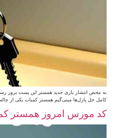
کامل حل پازل‌ها مینی‌گیم همستر کمبات یکی از چالش
کد مورس امروز همستر کمبات 10 مرداد – ombat morse code