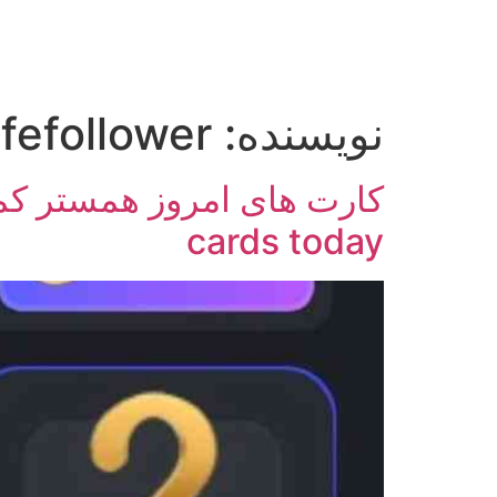
خانه
آموزش اینستاگرام
آموزش تپ سوآپ
ایتا
نویسنده:
fefollower
cards today