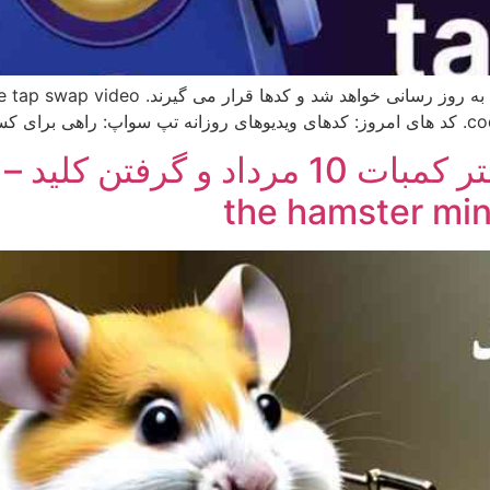
به محض انتشار کدهای ویدیوهای تپ سواپ این پس
اپ، […]
the hamster min