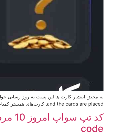
and the cards are placed. کارت‌های همستر کمبات: راهنمای جامع و روش استفاده مقدمه: کارت‌های همستر کمبات، ابزاری قدرتمند در بازی همستر کمبات هستند […]
code