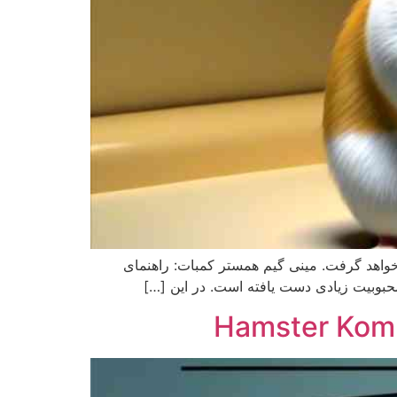
 جدید همستر این پست بروز رسانی و آموزش حل مینی گیم همستر و گرفتن کلید mini game قرار خواهد گرفت. مینی‌ گیم همستر کمبات: راهنمای
محبوبیت زیادی دست یافته است. در این […]