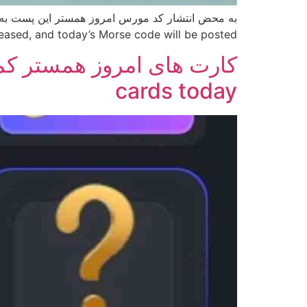
Morse code is released, and today’s Morse code will be posted. رمز مورس همستر کمبات: کلید گنجینه ی روز
cards today