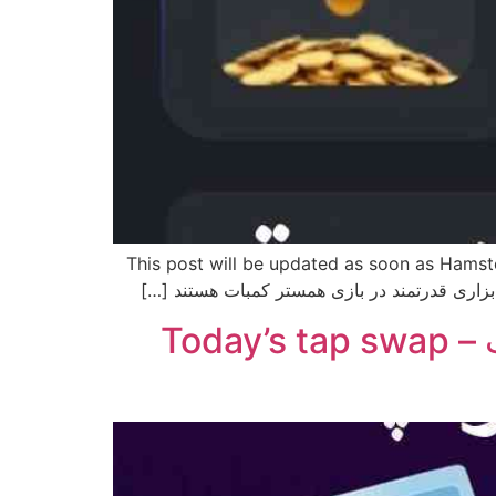
ا قرار می گیرند. This post will be updated as soon as Hamster Combat cards are released
کد تپ سواپ امروز 9 مرداد – فهرست کامل کدهای تپ سواپ – Today’s tap swap