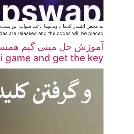
codes are released and the codes will be placed. کد های امروز: کدهای ویدیوهای روزانه تپ سواپ: راهی برای کسب سکه رایگان! تپ سو
i game and get the key