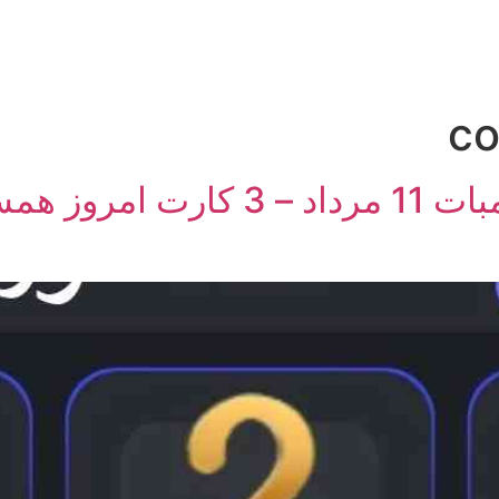
تلگرام
توئیتر
روبیکا
یوتیوب
وبلاگ
co