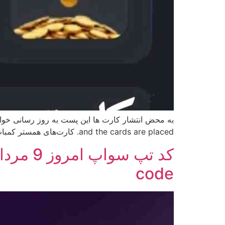
and the cards are placed. کارت‌های همستر کمبات: راهنمای جامع و روش استفاده مقدمه: کارت‌های همستر کمبات، ابزاری قدرتمند در بازی همستر کمبات هستند […]
code