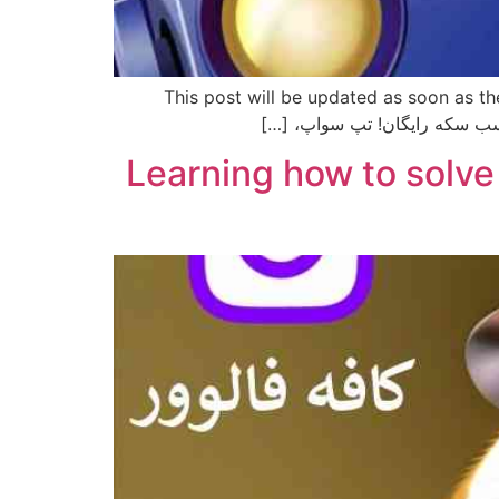
ت به روز رسانی خواهد شد و کدها قرار می گیرند. This post will be updated as soon as the tap swap video
آموزش حل مینی گیم همستر کمبات 10 مرداد و گرفتن کلید – Learning how to solve