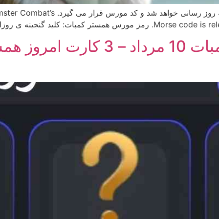
به محض انتشار کد مورس امروز همستر این 
انه! در دنیای جذاب و پرماجرای همستر […]