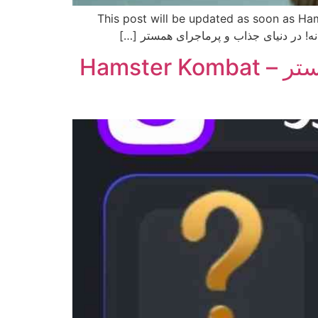
پست به روز رسانی خواهد شد و کد مورس قرار می گیرد. This post will be updated as soon as Hamster Combat’s
کارت های امروز همستر کمبات 10 مرداد – 3 کارت امروز همستر – Hamster Kombat