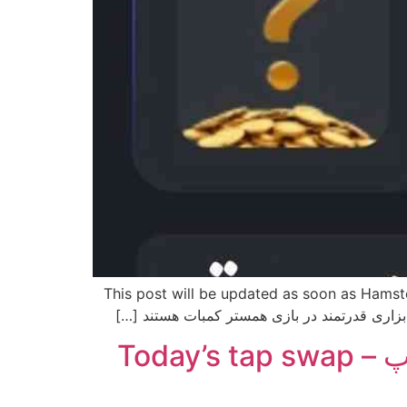
ا قرار می گیرند. This post will be updated as soon as Hamster Combat cards are released
کد تپ سواپ امروز 10 مرداد – فهرست کامل کدهای تپ سواپ – Today’s tap swap