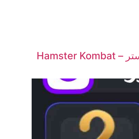
کارت های امروز همستر کمبات 11 مرداد – 3 کارت امروز همستر – Hamster Kombat