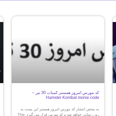
کد مورس امروز همستر کمبات 30 تیر –
Hamster Kombat morse code
به محض انتشار کد مورس امروز همستر این پست به
روز رسانی خواهد شد و کد مورس قرار می گیرد. This