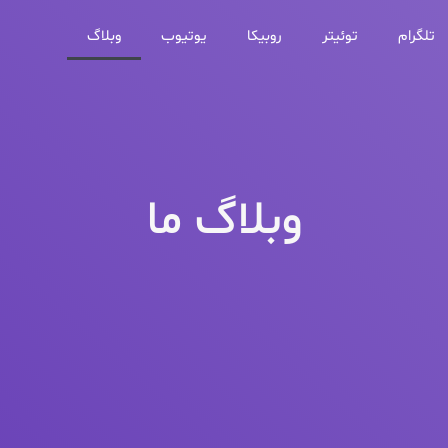
تلگرام
توئیتر
روبیکا
یوتیوب
وبلاگ
وبلاگ ما