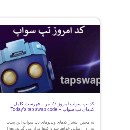
کد تپ سواپ امروز 27 تیر – فهرست کامل
کدهای تپ سواپ – Today’s tap swap code
به محض انتشار کدهای ویدیوهای تپ سواپ این پست
به روز رسانی خواهد شد و کدها قرار می گیرند. This