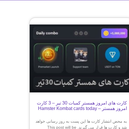
کارت های امروز همستر کمبات 30 تیر – 3 کارت
امروز همستر – Hamster Kombat cards today
به محض انتشار کارت ها این پست به روز رسانی خواهد
شد و کارت ها قرار می گیرند. This post will be