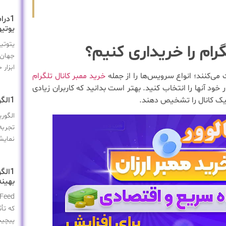
1درا
یوتی
یتوتی
گرام را خریداری کنیم؟
جهان 
ابزار
می‌کنند؛ انواع سرویس‌ها را از جمله
خرید ممبر کانال تلگرام
 خود آنها را انتخاب کنید. بهتر است بدانید که کاربران زیادی
 فیک کانال را تشخیص دهند.
1الگوریتم جدید اینستاگرام: تغییرات و تأثیرات آن بر کاربران
الگور
تجربه 
نمایش
بهینه
که تأث
پیچید