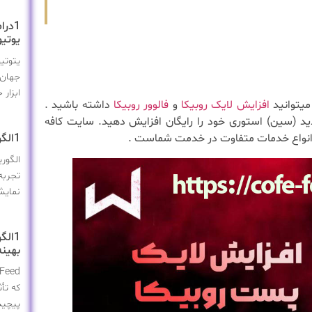
1درا
یوتی
یتوتی
جهان 
ابزار
 میتوانید
افزایش لایک روبیکا
و
فالوور روبیکا
داشته باشید .
ید (سین) استوری خود را رایگان افزایش دهید. سایت کافه
ه انواع خدمات متفاوت در خدمت شماست .
1الگوریتم جدید اینستاگرام: تغییرات و تأثیرات آن بر کاربران
الگور
تجربه 
نمایش
بهینه
که تأث
پیچید