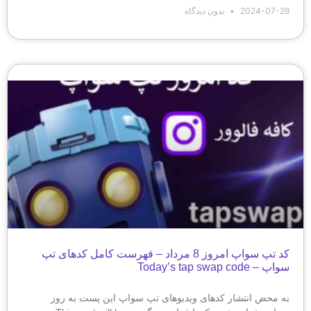
2024-07-29
بدون دیدگاه
کد تپ سواپ امروز 8 مرداد – فهرست کامل کدهای تپ
سواپ – Today’s tap swap code
به محض انتشار کدهای ویدیوهای تپ سواپ این پست به روز