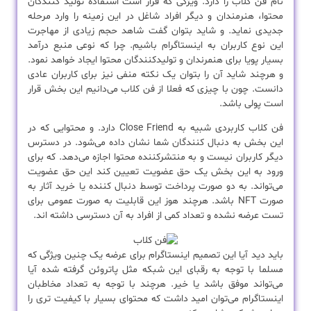
نام فن کلاب را دارد. ویژگی که قرار است استفاده تولید کنندگان
محتوا، هنرمندان و دیگر افراد شاغل در این زمینه را وارد مرحله
جدیدی نماید. و شاید بتوان گفت شاهد حجم زیادی از مهاجرت
این نوع کاربران به اینستاگرام باشیم. چرا که نوعی منبع درآمد
بسیار پویا برای هنمرندان و تولیدکنندگان محتوا ایجاد خواهد نمود.
و هرچند شاید آن را بتوان یک نکته منفی نیز برای کاربران عادی
دانست. چون با چیزی که فعلا از فن کلاب می‌دانیم این بخش قرار
است پولی باشد.
فن کلاب کاربردی شبیه به Close Friend دارد. و محتوایی که در
این بخش به دنبال کنندگان شما نشان داده می‌شود. در دسترس
دیگر کاربران نیست و به منتشرکننده محتوا اجازه می‌دهد. که برای
ورود به این بخش یک حق عضویت تعیین کند این حق عضویت
می‌تواند. به دو صورت پرداخت توسط دنبال کننده یا خرید آثار به
صورت NFT باشد. هرچند هوز این قابلیت به صورت عمومی برای
تست عرضه نشده و تعداد کمی از افراد به آن دسترسی داشته اند.
باید دید آیا این تصمیم اینستاگرام برای عرضه یک چنین ویژگی که
مسلما با توجه به رقبای این شبکه مثل پاتروئن گرفته شده آیا
می‌تواند موفق باشد یا خیر. هرچند با توجه به تعداد مخاطبان
اینستاگرام می‌توان امید داشت که محتوای بسیار با کیفیت تری را